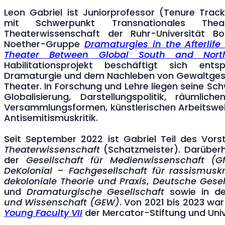
Leon Gabriel ist Juniorprofessor (Tenure Trac
mit Schwerpunkt Transnationales The
Theaterwissenschaft der Ruhr-Universität
Noether-Gruppe
Dramaturgies in the Afterlife
Theater Between Global South and Nort
Habilitationsprojekt beschäftigt sich ents
Dramaturgie und dem Nachleben von Gewaltgesc
Theater. In Forschung und Lehre liegen seine S
Globalisierung, Darstellungspolitik, räumliche
Versammlungsformen, künstlerischen Arbeitswe
Antisemitismuskritik.
Seit September 2022 ist Gabriel Teil des Vor
Theaterwissenschaft
(Schatzmeister). Darüberhin
der
Gesellschaft für Medienwissenschaft (G
DeKolonial – Fachgesellschaft für rassismuskr
dekoloniale Theorie und Praxis
,
Deutsche Gesel
und
Dramaturgische Gesellschaft
sowie in d
und Wissenschaft (GEW)
. Von 2021 bis 2023 war
Young Faculty VII
der Mercator-Stiftung und Unive