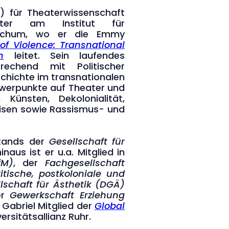
k) für Theaterwissenschaft
ater am Institut für
 Bochum, wo er die Emmy
 of Violence: Transnational
h
leitet. Sein laufendes
prechend mit Politischer
hichte im transnationalen
chwerpunkte auf Theater und
n Künsten, Dekolonialität,
isen sowie Rassismus- und
stands der
Gesellschaft für
aus ist er u.a. Mitglied in
fM)
, der
Fachgesellschaft
itische, postkoloniale und
lschaft für Ästhetik (DGÄ)
er
Gewerkschaft Erziehung
 Gabriel Mitglied der
Global
rsitätsallianz Ruhr.